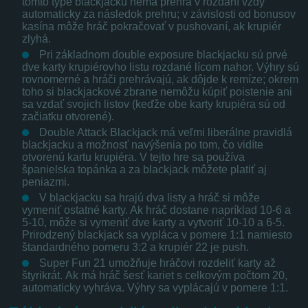
tomto type blackjacku nemá prehra v rozdaní vždy
automaticky za následok prehru; v závislosti od bonusov
kasína môže hráč pokračovať v pushovaní, ak krupiér
zlyhá.
Pri základnom double exposure blackjacku sú prvé
dve karty krupiérovho listu rozdané lícom nahor. Výhry sú
rovnomerné a hráči prehrávajú, ak dôjde k remíze; okrem
toho si blackjackové zbrane nemôžu kúpiť poistenie ani
sa vzdať svojich listov (keďže obe karty krupiéra sú od
začiatku otvorené).
Double Attack Blackjack má veľmi liberálne pravidlá
blackjacku a možnosť navýšenia po tom, čo vidíte
otvorenú kartu krupiéra. V tejto hre sa používa
španielska topánka a za blackjack môžete platiť aj
peniazmi.
V blackjacku sa hrajú dva listy a hráč si môže
vymeniť ostatné karty. Ak hráč dostane napríklad 10-6 a
5-10, môže si vymeniť dve karty a vytvoriť 10-10 a 6-5.
Prirodzený blackjack sa vypláca v pomere 1:1 namiesto
štandardného pomeru 3:2 a krupiér 22 je push.
Super Fun 21 umožňuje hráčovi rozdeliť karty až
štyrikrát. Ak má hráč šesť kariet s celkovým počtom 20,
automaticky vyhráva. Výhry sa vyplácajú v pomere 1:1.