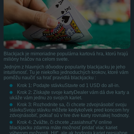
Blackjack je mimoriadne populárna kartová hra, ktorú hrajú
milióny hráčov na celom svete.
Jedným z hlavných dôvodov popularity blackjacku je jeho
intuitívnosť. Tu je niekoľko jednoduchých krokov, ktoré vám
pomôžu naučiť sa hrať pravidlá blackjacku :
Krok 1: Podajte stávkuStavte od 1 USD do all-in.
Krok 2: Získajte svoje kartyDealer vám dá dve karty a
ukáže vám jednu zo svojich kariet.
Krok 3: Rozhodnite sa, či chcete zdvojnásobiť svoju
stávkuSvoju stávku môžete kedykoľvek pred koncom hry
zdvojnásobiť, pokiaľ sú v hre dve karty rovnakej hodnoty.
Krok 4: Zvážte, či chcete „zasiahnuť“V online
blackjacku zdarma máte možnosť pridať viac kariet
výberom možnosti „Hit“, ale ak hodnota kariet presiahne