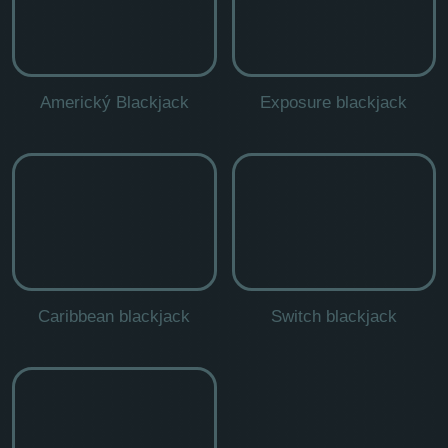
Americký Blackjack
Еxposure blackjack
Caribbean blackjack
Switch blackjack