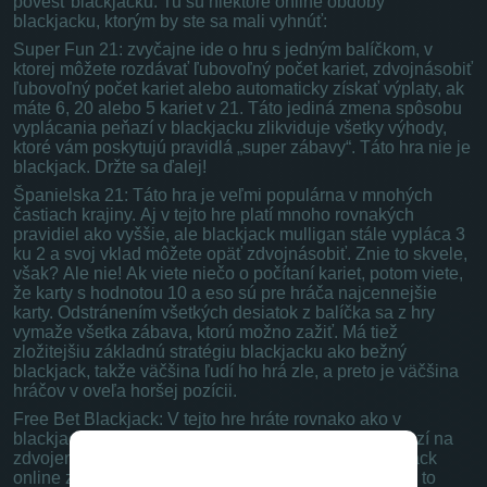
povesť blackjacku. Tu sú niektoré online obdoby
blackjacku, ktorým by ste sa mali vyhnúť:
Super Fun 21: zvyčajne ide o hru s jedným balíčkom, v
ktorej môžete rozdávať ľubovoľný počet kariet, zdvojnásobiť
ľubovoľný počet kariet alebo automaticky získať výplaty, ak
máte 6, 20 alebo 5 kariet v 21. Táto jediná zmena spôsobu
vyplácania peňazí v blackjacku zlikviduje všetky výhody,
ktoré vám poskytujú pravidlá „super zábavy“. Táto hra nie je
blackjack. Držte sa ďalej!
Španielska 21: Táto hra je veľmi populárna v mnohých
častiach krajiny. Aj v tejto hre platí mnoho rovnakých
pravidiel ako vyššie, ale blackjack mulligan stále vypláca 3
ku 2 a svoj vklad môžete opäť zdvojnásobiť. Znie to skvele,
však? Ale nie! Ak viete niečo o počítaní kariet, potom viete,
že karty s hodnotou 10 a eso sú pre hráča najcennejšie
karty. Odstránením všetkých desiatok z balíčka sa z hry
vymaže všetka zábava, ktorú možno zažiť. Má tiež
zložitejšiu základnú stratégiu blackjacku ako bežný
blackjack, takže väčšina ľudí ho hrá zle, a preto je väčšina
hráčov v oveľa horšej pozícii.
Free Bet Blackjack: V tejto hre hráte rovnako ako v
blackjacku, ale namiesto poskytnutia vlastných peňazí na
zdvojenie a rozdelenie vám to kasíno umožní blackjack
online zadarmo, ale stále vám vypláca peniaze. Znie to