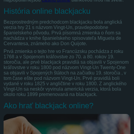
História online blackjacku
Bezprostredným predchodcom blackjacku bola anglická
verzia hry 21 s názvom Vingt-Un, pravdepodobne
španielskeho pôvodu. Prvá písomná zmienka o ňom sa
nachádza v knihe španielskeho spisovateľa Miguela de
Cervantesa, známeho ako Don Quijote.
Prvá zmienka o tejto hre vo Francúzsku pochádza z roku
1768 a v Spojenom kráľovstve zo 70. a 80. rokov 19.
storočia, ale prvé blackjack pravidlá sa objavili v Spojenom
kráľovstve v roku 1800 pod názvom Vingt-Un Twenty-One
sa objavili v Spojených štátoch na začiatku 19. storočia , v
tom čase ešte pod názvom Vingt-Un. Prvé pravidlá boli
vydané v roku 1825 v angličtine v roku 1800. Z anglického
Vingt-Un sa neskôr vyvinula americká verzia, ktorá bola
okolo roku 1899 premenovaná na blackjack.
Ako hrať blackjack online?