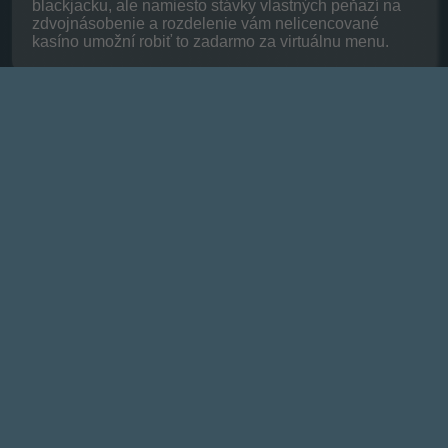
blackjacku, ale namiesto stávky vlastných peňazí na
zdvojnásobenie a rozdelenie vám nelicencované
kasíno umožní robiť to zadarmo za virtuálnu menu.
Ako zistíte celkovú hodnotu listu?
V blackjacku sa používa štandardný balíček 52
hracích kariet, v ktorom nezáleží na farbe. 2-10 sa
počíta ako nominálna hodnota, t. j. 2 sa počíta ako dva
a 9 ako deväť. Obrázkové karty (J, Q, K) sa počítajú
ako 10.
Ako prehrať s predajcom?
Váš list má väčšiu hodnotu ako 21. Krupiérov list na
blackjackovej tabuľke má na konci kola väčšiu
hodnotu ako váš list.
Ako poraziť krupiéra blackjacku?
Natiahnutie ruky, ktorej hodnota je vyššia ako hodnota