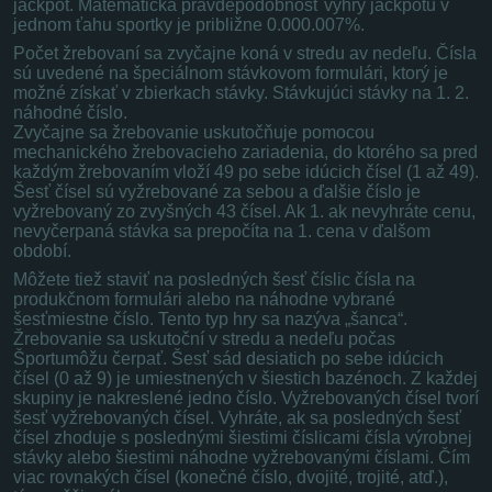
jackpot. Matematická pravdepodobnosť výhry jackpotu v
jednom ťahu sportky je približne 0.000.007%.
Počet žrebovaní sa zvyčajne koná v stredu av nedeľu. Čísla
sú uvedené na špeciálnom stávkovom formulári, ktorý je
možné získať v zbierkach stávky. Stávkujúci stávky na 1. 2.
náhodné číslo.
Zvyčajne sa žrebovanie uskutočňuje pomocou
mechanického žrebovacieho zariadenia, do ktorého sa pred
každým žrebovaním vloží 49 po sebe idúcich čísel (1 až 49).
Šesť čísel sú vyžrebované za sebou a ďalšie číslo je
vyžrebovaný zo zvyšných 43 čísel. Ak 1. ak nevyhráte cenu,
nevyčerpaná stávka sa prepočíta na 1. cena v ďalšom
období.
Môžete tiež staviť na posledných šesť číslic čísla na
produkčnom formulári alebo na náhodne vybrané
šesťmiestne číslo. Tento typ hry sa nazýva „šanca“.
Žrebovanie sa uskutoční v stredu a nedeľu počas
Športumôžu čerpať. Šesť sád desiatich po sebe idúcich
čísel (0 až 9) je umiestnených v šiestich bazénoch. Z každej
skupiny je nakreslené jedno číslo. Vyžrebovaných čísel tvorí
šesť vyžrebovaných čísel. Vyhráte, ak sa posledných šesť
čísel zhoduje s poslednými šiestimi číslicami čísla výrobnej
stávky alebo šiestimi náhodne vyžrebovanými číslami. Čím
viac rovnakých čísel (konečné číslo, dvojité, trojité, atď.),