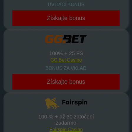
UVÍTACÍ BONUS
Získajte bonus
100% + 25 FS
GG Bet Casino
BONUS ZA VKLAD
Získajte bonus
100 % + až 30 zatočení
zadarmo
Fairspin Casino