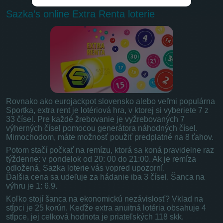
Sazka’s online Extra Renta loterie
Rovnako ako eurojackpot slovensko alebo veľmi populárna
Sportka, extra rent je lotériová hra, v ktorej si vyberiete 7 z
33 čísel. Pre každé žrebovanie je vyžrebovaných 7
výherných čísel pomocou generátora náhodných čísel.
Mimochodom, máte možnosť použiť predplatné na 8 ťahov.
Potom stačí počkať na remízu, ktorá sa koná pravidelne raz
týždenne: v pondelok od 20: 00 do 21:00. Ak je remíza
odložená, Sazka loterie vás vopred upozorní.
Ďalšia cena sa udeľuje za hádanie iba 3 čísel. Šanca na
výhru je 1: 6.9.
Koľko stojí šanca na ekonomickú nezávislosť? Vklad na
stĺpci je 25 korún. Keďže extra anuitná lotéria obsahuje 4
stĺpce, jej celková hodnota je priateľských 118 skk.