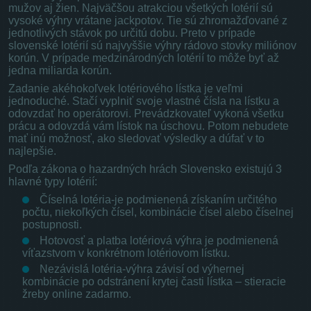
mužov aj žien. Najväčšou atrakciou všetkých lotérií sú
vysoké výhry vrátane jackpotov. Tie sú zhromažďované z
jednotlivých stávok po určitú dobu. Preto v prípade
slovenské lotérií sú najvyššie výhry rádovo stovky miliónov
korún. V prípade medzinárodných lotérií to môže byť až
jedna miliarda korún.
Zadanie akéhokoľvek lotériového lístka je veľmi
jednoduché. Stačí vyplniť svoje vlastné čísla na lístku a
odovzdať ho operátorovi. Prevádzkovateľ vykoná všetku
prácu a odovzdá vám lístok na úschovu. Potom nebudete
mať inú možnosť, ako sledovať výsledky a dúfať v to
najlepšie.
Podľa zákona o hazardných hrách Slovensko existujú 3
hlavné typy lotérií:
Číselná lotéria-je podmienená získaním určitého
počtu, niekoľkých čísel, kombinácie čísel alebo číselnej
postupnosti.
Hotovosť a platba lotériová výhra je podmienená
víťazstvom v konkrétnom lotériovom lístku.
Nezávislá lotéria-výhra závisí od výhernej
kombinácie po odstránení krytej časti lístka – stieracie
žreby online zadarmo.