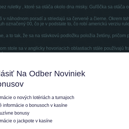
bez ruletky , ktoré sa otáča okolo dna misky. Guľôčka sa otáča 
6 v náhodnom poradí a striedajú sa červené a čierne. Okrem toho
uh označený 00, čo je v podstate to, čo robí americkú verziu r
ne, a to tak, že sa na stávkovú podložku položia žetóny, pričo
om stole sa v anglicky hovoriacich oblastiach stále používajú f
slang.
mo hrami
lásiť Na Odber Noviniek
onusov
rmácie o nových lotériách a turnajoch
 informácie o bonusoch v kasíne
uzívne bonusy
rmácie o jackpote v kasíne