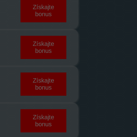
Získajte
bonus
Získajte
bonus
Získajte
bonus
Získajte
bonus