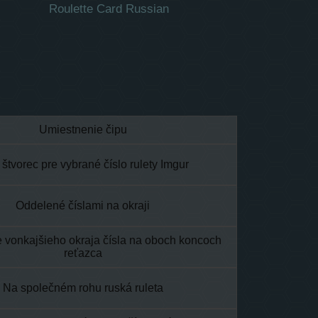
Roulette Card Russian
Umiestnenie čipu
 štvorec pre vybrané číslo rulety Imgur
Oddelené číslami na okraji
 vonkajšieho okraja čísla na oboch koncoch
reťazca
Na společném rohu ruská ruleta