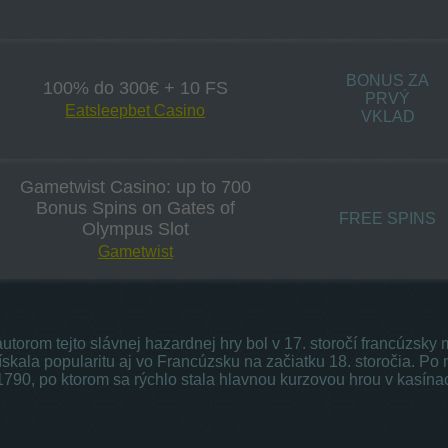
BONUS ZA
100% do 300€ + 10 FS
PRVÝ
Eatsleepbet Casino
VKLAD
Gametwist Casino: up to 700
Bonus Spins on Gates of
FREE SPINS
Olympus Slot
Gametwist
torom tejto slávnej hazardnej hry bol v 17. storočí francúzsky 
kala popularitu aj vo Francúzsku na začiatku 18. storočia. Po 
1790, po ktorom sa rýchlo stala hlavnou kurzovou hrou v kasína