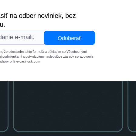
ásiť na odber noviniek, bez
u.
Odoberať
Ruleta Standard
m, že odoslaním tohto formulára súhlasím so Všeobecnými
 podmienkami a potvrdzujem nasledujúce zásady spracovania
dajov online-casinosk.com