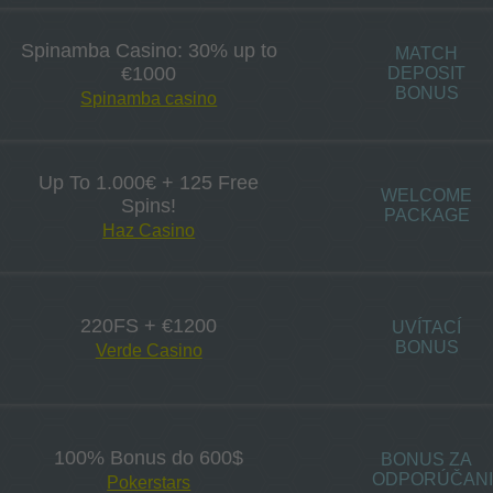
Spinamba Casino: 30% up to
MATCH
€1000
DEPOSIT
BONUS
Spinamba casino
Up To 1.000€ + 125 Free
WELCOME
Spins!
PACKAGE
Haz Casino
220FS + €1200
UVÍTACÍ
BONUS
Verde Casino
100% Bonus do 600$
BONUS ZA
ODPORÚČANI
Pokerstars