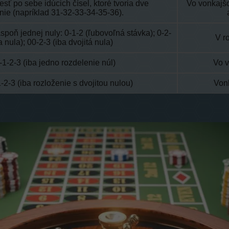
esť po sebe idúcich čísel, ktoré tvoria dve
Vo vonkajš
ínie (napríklad 31-32-33-34-35-36).
aspoň jednej nuly: 0-1-2 (ľubovoľná stávka); 0-2-
V r
a nula); 00-2-3 (iba dvojitá nula)
1-2-3 (iba jedno rozdelenie núl)
Vo v
-2-3 (iba rozloženie s dvojitou nulou)
Vonk