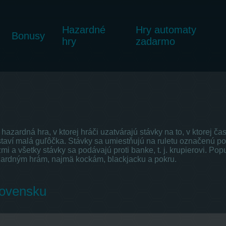
Hazardné
Hry automaty
Bonusy
hry
zadarmo
hazardná hra, v ktorej hráči uzatvárajú stávky na to, v ktorej čas
taví malá guľôčka. Stávky sa umiestňujú na ruletu označenú pod
a všetky stávky sa podávajú proti banke, t. j. krupierovi. Popul
azardným hrám, najmä kockám, blackjacku a pokru.
lovensku