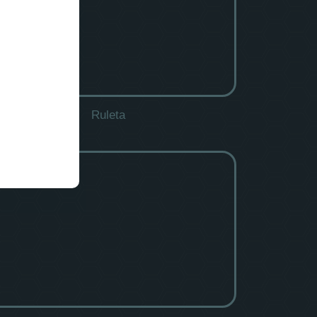
Ruleta