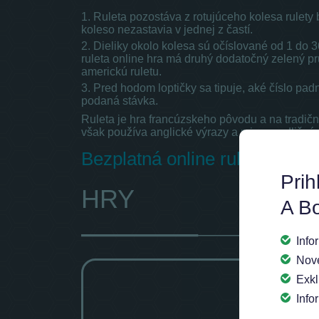
Ruleta pozostáva z rotujúceho kolesa rulety 
koleso nezastavia v jednej z častí.
Dieliky okolo kolesa sú očíslované od 1 do 3
ruleta online hra má druhý dodatočný zelený pr
americkú ruletu.
Pred hodom loptičky sa tipuje, aké číslo pad
podaná stávka.
Ruleta je hra francúzskeho pôvodu a na tradičn
však používa anglické výrazy a mierne odlišný 
Bezplatná online ruleta s de
Prih
HRY
A B
Info
Nové
Exkl
Info