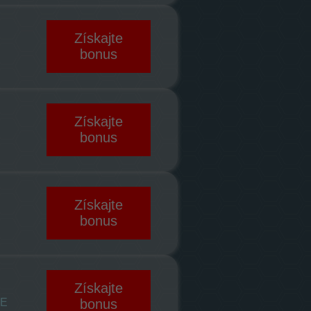
Získajte
bonus
Získajte
bonus
Získajte
bonus
Získajte
E
bonus