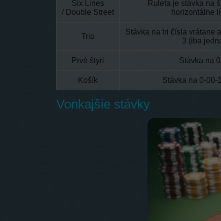
Six Lines
Ruleta je stávka na š
/ Double Street
horizontálne l
Stávka na tri čísla vrátane 
Trio
3 (iba jedn
Prvé štyri
Stávka na 0-
Košík
Stávka na 0-00-1
Vonkajšie stávky