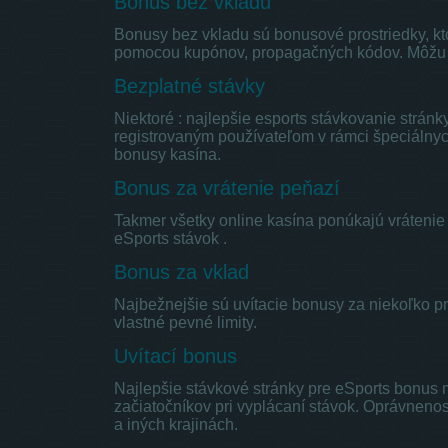
Bonus bez vkladu
Bonusy bez vkladu sú bonusové prostriedky, kt
pomocou kupónov, propagačných kódov. Môžu z
Bezplatné stávky
Niektoré : najlepšie esports stávkovanie strán
registrovaným používateľom v rámci špeciálnyc
bonusy kasína.
Bonus za vrátenie peňazí
Takmer všetky online kasína ponúkajú vrátenie
eSports stávok .
Bonus za vklad
Najbežnejšie sú uvítacie bonusy za niekoľko p
vlastné pevné limity.
Uvítací bonus
Najlepšie stávkové stránky pre eSports bonus
začiatočníkov pri vyplácaní stávok. Oprávnenos
a iných krajinách.