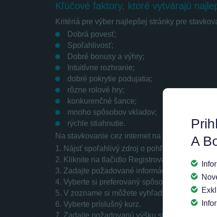
Kľúčové faktory, ktoré vytvárajú najl
Kritériá pre výber najlepšej stránky pre stavkov
Dobrá povesť;
Spoľahlivosť;
Dobré bonusy a výhry;
Intuitívne rozhranie;
dobré pokrytie podujatia;
rôzne rolové hry;
konkurenčné šance;
mnoho spôsobov vkladov;
Prih
rýchle stiahnutie.
Na stavkovanie cez internet na esporty potrebuj
A B
Nájsť spoľahlivý zdroj o pohľade na top eSpo
Kliknite na tlačidlo Registrovať.
Info
Zadajte požadované informácie a počkajte n
Nové
Vyberte si preferovaný spôsob platby, vykona
Exkl
V zozname si môžete vyhľadať esportovú hru,
Info
Vyberte príslušný kurz.
Zadajte požadovanú výšku stávky.