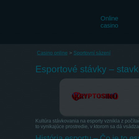
Online
casino
Casino online
>
Sportovní sázení
Esportové stávky – stavk
Kultúra stávkovania na esporty vznikla z počít
to vynikajúce prostredie, v ktorom sa dá vsádza
História esportu – Čo je to es