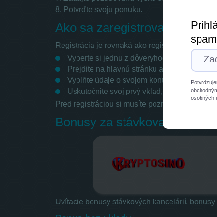
Potvrďte svoju ponuku.
Prihl
Ako sa zaregistrovať a hrať
spam
Registrácia je rovnaká ako registrácia v kasíne:
Vyberte si jednu z dôveryhodných stránok p
Prejdite na hlavnú stránku a otvorte registra
Vyplňte údaje o svojom konte, potvrďte svoj 
Potvrdzuje
obchodnými
Uskutočnite svoj prvý vklad, podajte svoju 
osobných ú
Pred registráciou si musíte pozrieť ponuky port
Bonusy za stávkovanie na es
Uvítacie bonusy stávkových kancelárií, bonusy 