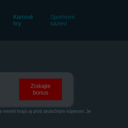
Kartové
Sportovní
hry
sázení
Získajte
bonus
le mnohí hrajú aj proti skutočným súperom. Je