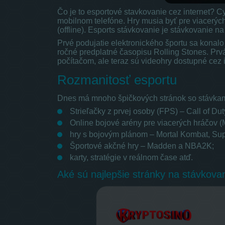
Čo je to esportové stavkovanie cez internet? C
mobilnom telefóne. Hry musia byť pre viacerých
(offline). Esports stávkovanie je stávkovanie 
Prvé podujatie elektronického športu sa konalo 
ročné predplatné časopisu Rolling Stones. Prvá
počítačom, ale teraz sú videohry dostupné cez i
Rozmanitosť esportu
Dnes má mnoho špičkových stránok so stávkami 
Strieľačky z prvej osoby (FPS) – Call of Du
Online bojové arény pre viacerých hráčov 
hry s bojovým plánom – Mortal Kombat, Su
Športové akčné hry – Madden a NBA2K;
karty, stratégie v reálnom čase atď.
Aké sú najlepšie stránky na stávkova