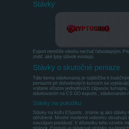
Stávky
Esport nemôže nikoho nechať ľahostajným. Pre
zistiť, aké typy stávok existujú.
Stávky o skutočné peniaze
Táto forma stávkovania je najbližšie k tradičn
peniazmi pri dohodnutých kurzoch sa vyplácajú,
vrátane víťazov jednotlivých zápasov, turnajov
stávkovaním na CS GO esports , stávkovaním na
Stávky na pokožku
Stávky na kožu ESports , známe aj ako stávky n
obľúbené. Mnohé moderné videohry obsahujú vi
navzájom predávať. V dôsledku toho vzniklo 
stránok. Existujú aj stávkové stránky, na ktorý