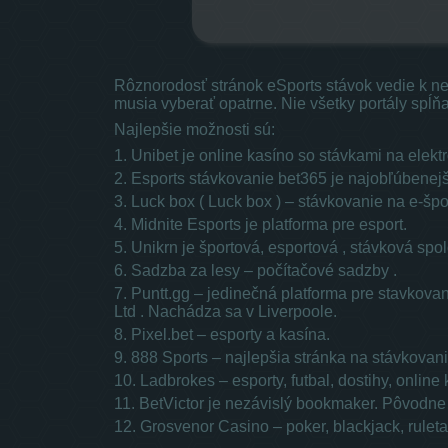
Rôznorodosť stránok eSports stávok vedie k 
musia vyberať opatrne. Nie všetky portály spĺ
Najlepšie možnosti sú:
Unibet je online kasíno so stávkami na elektr
Esports stávkovanie bet365 je najobľúbenej
Luck box ( Luck box ) – stávkovanie na e-špor
Midnite Esports je platforma pre esport.
Unikrn je športová, esportová , stávková spol
Sadzba za lesy – počítačové sadzby .
Puntt.gg – jedinečná platforma pre stavkov
Ltd . Nachádza sa v Liverpoole.
Pixel.bet – esporty a kasína.
888 Sports – najlepšia stránka na stávkovanie
Ladbrokes – esporty, futbal, dostihy, online
BetVictor je nezávislý bookmaker. Pôvodne s
Grosvenor Casino – poker, blackjack, ruleta, 