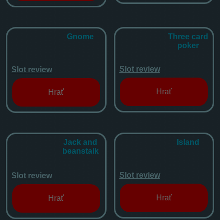
Gnome
Three card
poker
Slot review
Slot review
Hrať
Hrať
Jack and
Island
beanstalk
Slot review
Slot review
Hrať
Hrať