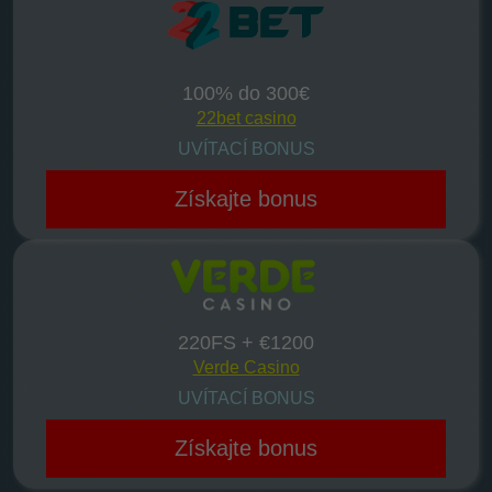
100% do 300€
22bet casino
UVÍTACÍ BONUS
Získajte bonus
220FS + €1200
Verde Casino
UVÍTACÍ BONUS
Získajte bonus