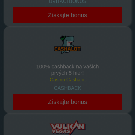
UVÍTACÍ BONUS
Získajte bonus
100% cashback na vašich
prvých 5 hier!
Casino Сashalot
CASHBACK
Získajte bonus