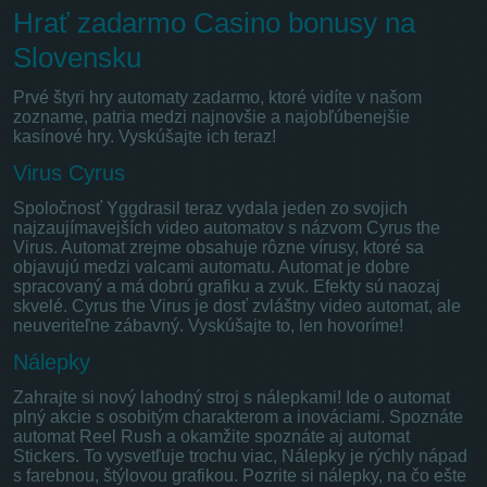
Hrať zadarmo Casino bonusy na
Slovensku
Prvé štyri hry automaty zadarmo, ktoré vidíte v našom
zozname, patria medzi najnovšie a najobľúbenejšie
kasínové hry. Vyskúšajte ich teraz!
Virus Cyrus
Spoločnosť Yggdrasil teraz vydala jeden zo svojich
najzaujímavejších video automatov s názvom Cyrus the
Virus. Automat zrejme obsahuje rôzne vírusy, ktoré sa
objavujú medzi valcami automatu. Automat je dobre
spracovaný a má dobrú grafiku a zvuk. Efekty sú naozaj
skvelé. Cyrus the Virus je dosť zvláštny video automat, ale
neuveriteľne zábavný. Vyskúšajte to, len hovoríme!
Nálepky
Zahrajte si nový lahodný stroj s nálepkami! Ide o automat
plný akcie s osobitým charakterom a inováciami. Spoznáte
automat Reel Rush a okamžite spoznáte aj automat
Stickers. To vysvetľuje trochu viac, Nálepky je rýchly nápad
s farebnou, štýlovou grafikou. Pozrite si nálepky, na čo ešte