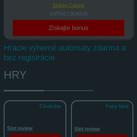
Stakes Casino
UVÍTACÍ BONUS
Získajte bonus
Hracie výherné automaty zdarma a
bez registrácie
HRY
Chukcha
Fairy land
Slot review
Slot review