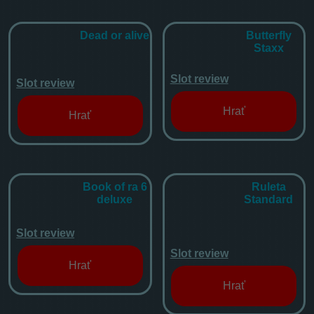
Dead or alive
Butterfly
Staxx
Slot review
Slot review
Hrať
Hrať
Book of ra 6
Ruleta
deluxe
Standard
Slot review
Slot review
Hrať
Hrať