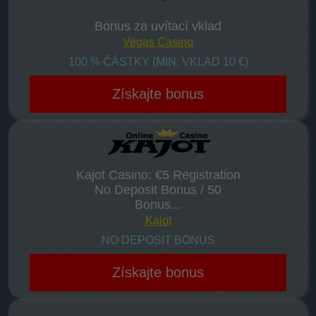
Bonus za uvítací vklad
Vegas Casino
100 % ČÁSTKY (MIN. VKLAD 10 €)
Získajte bonus
Kajot Casino: €5 Registration
No Deposit Bonus / 50
Bonus...
Kajot
NO DEPOSIT BONUS
Získajte bonus