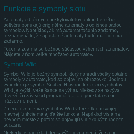
Funkcie a symboly slotu
Automaty od rôznych poskytovateľov online herného
softvéru ponúkajú originálne automaty s odlišnou sadou
symbolov. Napríklad, ak má automat točenia zadarmo,
neznamená to, že aj ostatné automaty budú mať točenia
zadarmo.
Točenia zdarma sú bežnou súčasťou výherných automatov.
Nájdete v ňom veľké množstvo automatov.
Symbol Wild
Symbol Wild je bežný symbol, ktorý nahradí všetky ostatné
symboly v automate, keď sa objaví na obrazovke. Jedinou
výnimkou je symbol Scatter. Hlavnou funkciou symbolov
Wild je zvýšiť vaše šance na výhru. Niekedy sa nazýva
divoký, čo závisí od programátora, ale podstata sa od
názvov nemení.
Zmena označenia symbolov Wild v hre. Okrem svojej
hlavnej funkcie má aj ďalšie funkcie. Napríklad visia na
pevnom mieste a potom sa objavujú v niekoľkých radoch
súčasne.
Niekedy je napríklad „lepkavý“, čo znamená, že sa po