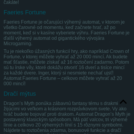
čakáte!
Faeries Fortune
Faeries Fortune je očarujúci výherný automat, v ktorom je
všetko čarovné od momentu, keď začnete hrať, až po
moment, keď si v kasíne vyberiete výhru. Faeries Fortune je
ďalší výherný automat od gigantického vývojára
Microgaming.
Tu je niekoľko úžasných funkcií hry, ako napríklad Crown of
Fortune, v ktorej môžete vyhrať až 20 000 mincí. Ak budete
mať šťastie, môžete získať až 16 roztočení zadarmo. Potom
sú tu írske víly, ktoré dokážu otvoriť 16 dverí a tisíce mincí
za každé dvere. Inger, ktorý si nesmiete nechať ujsť!
Automat Faeries Fortune – celkovo môžete vyhrať až 20
000 mincí!
Dračí mýtus
Dragon’s Myth ponúka zábavnú fantasy tému s drakmi
žijúcimi vo veľkom a krásnom rozprávkovom svete. Vy ako
hráč budete bojovať proti drakom. Automat Dragon’s Myth je
postavený klasickým spôsobom. Má päť valcov, tri výherné
línie a celkovo 20 výherných línií s 15 rôznymi symbolmi.
Nájdete tu roztočenia zdarma, bonusové funkcie a dračí