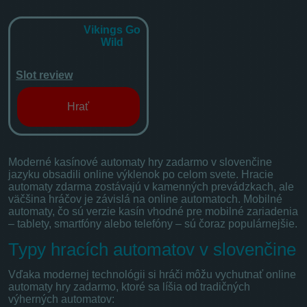
Vikings Go
Wild
Slot review
Hrať
Moderné kasínové automaty hry zadarmo v slovenčine
jazyku obsadili online výklenok po celom svete. Hracie
automaty zdarma zostávajú v kamenných prevádzkach, ale
väčšina hráčov je závislá na online automatoch. Mobilné
automaty, čo sú verzie kasín vhodné pre mobilné zariadenia
– tablety, smartfóny alebo telefóny – sú čoraz populárnejšie.
Typy hracích automatov v slovenčine
Vďaka modernej technológii si hráči môžu vychutnať online
automaty hry zadarmo, ktoré sa líšia od tradičných
výherných automatov: