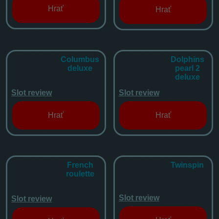
Hrať
Hrať
Columbus
Dolphins
deluxe
pearl 2
deluxe
Slot review
Slot review
Hrať
Hrať
French
Twinspin
roulette
Slot review
Slot review