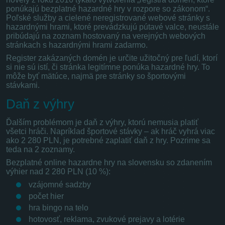
ponúkajú bezplatné hazardné hry v rozpore so zákonom“.
Poľské služby a cielené neregistrované webové stránky s
hazardnými hrami, ktoré prevádzkujú pútavé valce, neustále
pribúdajú na zoznam hostovaný na verejných webových
stránkach s hazardnými hrami zadarmo.
Register zakázaných domén je určite užitočný pre ľudí, ktorí
si nie sú istí, či stránka legitímne ponúka hazardné hry. To
môže byť mätúce, najmä pre stránky so športovými
stávkami.
Daň z výhry
Ďalším problémom je daň z výhry, ktorú nemusia platiť
všetci hráči. Napríklad športové stávky – ak hráč vyhrá viac
ako 2 280 PLN, je potrebné zaplatiť daň z hry. Pozrime sa
teda na 2 zoznamy.
Bezplatné online hazardne hry na slovensku so zdanením
výhier nad 2 280 PLN (10 %):
vzájomné sadzby
počet hier
hra bingo na telo
hotovosť, reklama, zvukové prejavy a lotérie