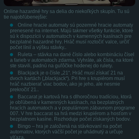
Online hazardné hry sa delia do niekoľkých skupín. Tu sú
tie najobľúbenejšie:
Online hracie automaty sú pozemné hracie automaty
prenesené na internet. Majú takmer všetky funkcie, ktoré
sú k dispozícii v automatoch v kamenných kasínach pre
bezplatné hazardné hry. Hráč musí roztočiť valce, určiť
počet línií a výšku stávky..
Ruleta – stávka na dané číslo alebo kombináciu čísel
a farieb v automatoch zdarma. Vyhráte, ak čísla, na ktoré
ste stavili, padnú na guľôčke hodenej do rulety.
Blackjack je o čísle „21“. Hráč musí získať 21 na
dvoch kartách („blackjack“). Pri hre s krupiérom musí
hráč nazbierať viac bodov, ako je jeho, ale nesmie
prekročiť 21..
Baccarat je kartová hra s dlhoročnou tradíciou, ktorá
je obľúbená v kamenných kasínach, na bezplatných
hracích automatoch a v populárnom zábavnom programe
007. V hre baccarat sa hrá medzi krupiérom a hosťom v
bezplatnom kasíne. Rozhoduje počet získaných bodov.
Bingo – hra je založená na stávkovaní na počet
automatov, ktorých väčší počet je uhádnutý a určuje
víťaza.