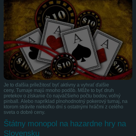
Je to ďalšia príležitosť byť aktívny a vyhrať ďalšie
ceny. Turnaje majú mnoho podôb. Môže to byť druh
pretekov o získanie čo najväčšieho počtu bodov, voľný
pinball. Alebo napríklad plnohodnotný pokerový turnaj, na
ktorom strávite niekoľko dní s ostatnými hráčmi z celého
sveta o dobré ceny.
Štátny monopol na hazardne hry na
Slovensku