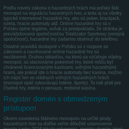
Podľa novely zákona o hazardných hrách má poľský štát
monopol na reguláciu hazardných hier, a teda aj na všetky
typické internetové hazardné hry, ako sú poker, blackjack,
ruleta, hracie automaty atď. Online hazardné hry sú v
Poľsku úplne legálne, avšak za predpokladu, že stránka je
prevádzkovaná spoločnosťou Totalizator Sportowy (verejná
spoločnosť), hazardné hry zadarmo stiahnuť do telefónu.
Ostatné pravidlá dostupné v Poľsku sú v rozpore so
zákonom a navrhované online hazardné hry sú
nezákonné. Druhou oblasťou, na ktorú sa vzťahuje vládny
monopol, sú stacionárne pokerové hry, ktoré môžu byť
chránené licencovanými kasínami, voľnými hazardnými
hrami, ale pokiaľ ide o hracie automaty bez kasína, možno
ich nájsť len vo vládnych voľných hazardných hrách
(monopol opäť vykonávajú lotérie. športy). To isté platí pre
číselné hry, lotérie o peniaze, mobilné kasína.
Register domén s obmedzeným
prístupom
Okrem zavedenia štátneho monopolu na určité plody
hazardných hier sa ďalšie veľmi dôležité ustanovenie
novely z roku 2016 týkalo vytvorenia „registra domén, ktoré