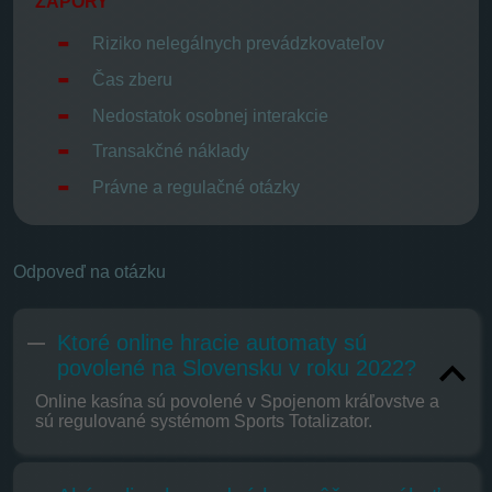
ZÁPORY
Riziko nelegálnych prevádzkovateľov
Čas zberu
Nedostatok osobnej interakcie
Transakčné náklady
Právne a regulačné otázky
Odpoveď na otázku
Ktoré online hracie automaty sú
povolené na Slovensku v roku 2022?
Online kasína sú povolené v Spojenom kráľovstve a
sú regulované systémom Sports Totalizator.