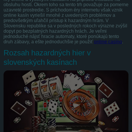
obsluhu hostí. Okrem toho sa tento trh považuje za pomerne
uzavreté prostredie. S príchodom éry internetu však vznik
online kasín vyriešil mnohé z uvedených problémov a
predovšetkým uľahčil prístup k hazardným hrám. V
Slovensku republike sa v posledných rokoch výrazne zvýšil
dopyt po bezplatných hazardných hrách. Je veľmi
jednoduché nájsť hracie automaty, ktoré ponúkajú tento
druh zábavy, a ešte jednoduchšie je použiť
online casíno
.
Rozsah hazardných hier v
slovenských kasínach