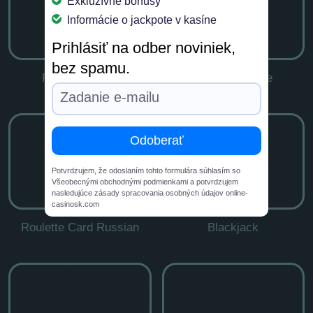
Exkluzívne bonusy
Informácie o jackpote v kasíne
Prihlásiť na odber noviniek,
bez spamu.
Russian poker
French roulette
Odoberať
Potvrdzujem, že odoslaním tohto formulára súhlasím so
Všeobecnými obchodnými podmienkami a potvrdzujem
nasledujúce zásady spracovania osobných údajov online-
casinosk.com
Roulette Card Russian
Blackjack