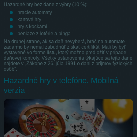
Hazardné hry bez dane z výhry (10 %):
hracie automaty
kartové hry
hry s kockami
peniaze z lotérie a binga
Na druhej strane, ak sa daň nevyberá, hráč na automate
zadarmo by nemal zabudnúť získať certifikát. Mali by byť
vystavené vo forme listu, ktorý možno predložiť v prípade
daňovej kontroly. Všetky ustanovenia týkajúce sa tejto dane
nájdete v „Zákone z 26. júla 1991 o dani z príjmov fyzických
osôb“.
Hazardné hry v telefóne. Mobilná
verzia