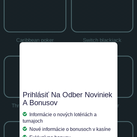
Caribbean poker
Switch blackjack
Prihlásiť Na Odber Noviniek
A Bonusov
Threecard blackjack
Sixcards poker
Informácie o nových lotériách a
turnajoch
Nové informácie o bonusoch v kasíne