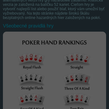
alternatívnych verzií hry gry hazardowe zadarmo. Klasická
verzia je založená na balíčku 52 kariet. Cieľom hry je
vytvoriť najlepší list alebo použiť blaf, ktorý vám umožní byť
vyžrebovaný. Na tejto stránke nájdete širokú škálu
bezplatných online hazardných hier založených na pokri.
Všeobecné pravidlá hry