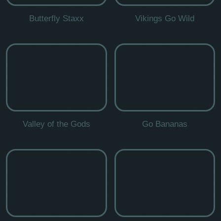
Butterfly Staxx
Vikings Go Wild
Valley of the Gods
Go Bananas