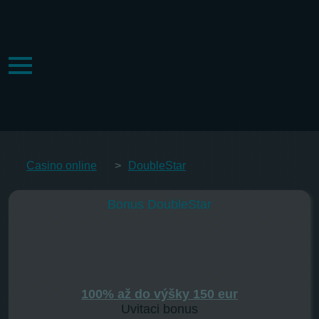
Casino online
>
DoubleStar
Bonus DoubleStar
100% až do výšky 150 eur
Uvitaci bonus