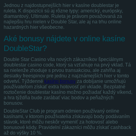
Jednou z najdostupnejších hier v kasíne doublestar je
ruleta. K dispozícii sú aj rôzne typy: americký, európsky,
diamantový, Ultimate. Ruleta je právom považovaná za
najlepšiu hru nielen v Double Star, ale aj na trhu online
hazardných hier všeobecne.
Aké bonusy nájdete v online kasíne
DoubleStar?
Double Star Casino víta nových zákazníkov špeciálnym
doublestar casino code, ktorý sa vzťahuje na prvý vklad. Tá
sa nielenže zhoduje s prvou transakciou, ale zahŕňa aj
desiatky freespinov pre jednu z najznámejších hier v tomto
odvetví. Týždenné
kasíno bonusy
za dobíjanie umožňujú
používateľom získať extra hotovosť pri vklade. Bezplatné
roztočenie doublestar kasíno možno požiadať každý víkend,
a hra týždňa bude zarábať viac bodov a peňažných
bonusov.
DoubleStar Club je program odmien používaný online
kasínami, v ktorom používatelia získavajú body podávaním
stávok, ktoré môžu neskôr vymeniť za hotovosť alebo
bonusové kódy. Pravidelní zákazníci môžu získať cashback
až do výšky 10 %.