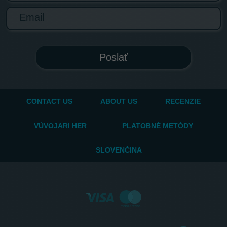
CONTACT US
ABOUT US
RECENZIE
VÚVОJАRІ HЕR
PLATOBNÉ METÓDY
SLOVENČINA