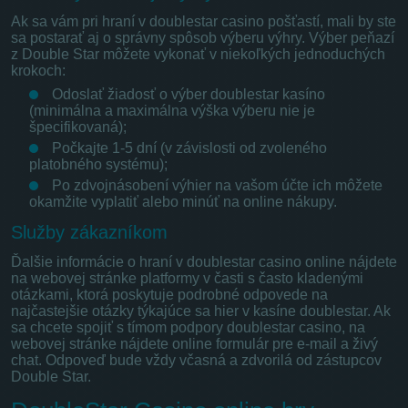
Ak sa vám pri hraní v doublestar casino pošťastí, mali by ste
sa postarať aj o správny spôsob výberu výhry. Výber peňazí
z Double Star môžete vykonať v niekoľkých jednoduchých
krokoch:
Odoslať žiadosť o výber doublestar kasíno
(minimálna a maximálna výška výberu nie je
špecifikovaná);
Počkajte 1-5 dní (v závislosti od zvoleného
platobného systému);
Po zdvojnásobení výhier na vašom účte ich môžete
okamžite vyplatiť alebo minúť na online nákupy.
Služby zákazníkom
Ďalšie informácie o hraní v doublestar casino online nájdete
na webovej stránke platformy v časti s často kladenými
otázkami, ktorá poskytuje podrobné odpovede na
najčastejšie otázky týkajúce sa hier v kasíne doublestar. Ak
sa chcete spojiť s tímom podpory doublestar casino, na
webovej stránke nájdete online formulár pre e-mail a živý
chat. Odpoveď bude vždy včasná a zdvorilá od zástupcov
Double Star.