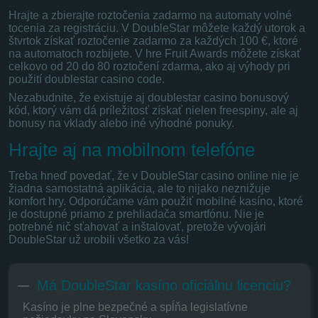
Hrajte a zbierajte roztočenia zadarmo na automaty volné
tocenia za registráciu. V DoubleStar môžete každý utorok a
štvrtok získať roztočenie zadarmo za každých 100 €, ktoré
na automatoch rozbijete. V hre Fruit Awards môžete získať
celkovo od 20 do 80 roztočení zdarma, ako aj výhody pri
použití doublestar casino code.
Nezabudnite, že existuje aj doublestar casino bonusový
kód, ktorý vám dá príležitosť získať nielen freespiny, ale aj
bonusy na vklady alebo iné výhodné ponuky.
Hrajte aj na mobilnom telefóne
Treba hneď povedať, že v DoubleStar casino online nie je
žiadna samostatná aplikácia, ale to nijako neznižuje
komfort hry. Odporúčame vám použiť mobilné kasíno, ktoré
je dostupné priamo z prehliadača smartfónu. Nie je
potrebné nič sťahovať a inštalovať, pretože vývojári
DoubleStar už urobili všetko za vás!
Má DoubleStar kasíno oficiálnu licenciu?
Kasíno je plne bezpečné a spĺňa legislatívne