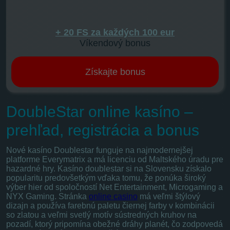
+ 20 FS za každých 100 eur
Víkendový bonus
Získajte bonus
DoubleStar online kasíno –
prehľad, registrácia a bonus
Nové kasíno Doublestar funguje na najmodernejšej
platforme Everymatrix a má licenciu od Maltského úradu pre
hazardné hry. Kasíno doublestar si na Slovensku získalo
popularitu predovšetkým vďaka tomu, že ponúka široký
výber hier od spoločností Net Entertainment, Microgaming a
NYX Gaming. Stránka
online casino
má veľmi štýlový
dizajn a používa farebnú paletu čiernej farby v kombinácii
so zlatou a veľmi svetlý motív sústredných kruhov na
pozadí, ktorý pripomína obežné dráhy planét, čo zodpovedá