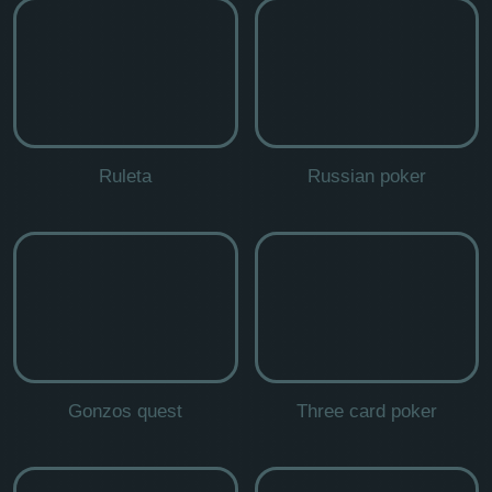
Ruleta
Russian poker
Gonzos quest
Three card poker