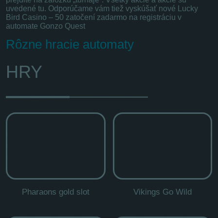
uvedené tu. Odporúčame vám tiež vyskúšať nové Lucky
Australian dollars, Canadian dollars, Euros, Norwegian
Bird Casino – 50 zatočení zadarmo na registráciu v
kroner, Russian rubles, US dollars, Bitcoin
automate Gonzo Quest
Rôzne hracie automaty
HRY
Pharaons gold slot
Vikings Go Wild