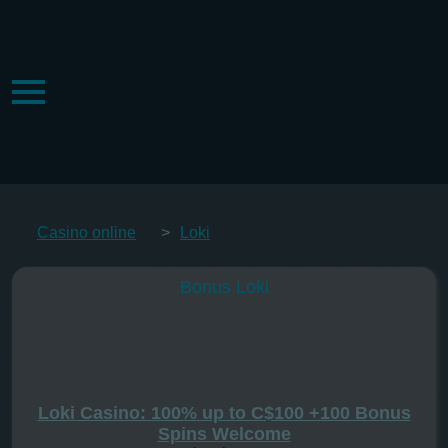
Casino online
>
Loki
Bonus Loki
Loki Casino: 100% up to C$100 +100 Bonus
Spins Welcome