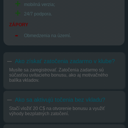
mobilná verzia;
24/7 podpora.
ZÁPORY
Obmedzenia na území.
Ako získať zatočenia zadarmo v klube?
Musíte sa zaregistrovať. Zatočenia zadarmo sú
súčasťou uvítacieho bonusu, ako aj motivačného
balíka vkladov.
Ako sa aktivujú točenia bez vkladu?
Stačí vložiť 20 С$ na otvorenie bonusu a využiť
výhody bezplatných zatočení.