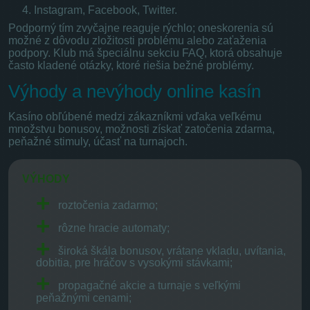
Instagram, Facebook, Twitter.
Podporný tím zvyčajne reaguje rýchlo; oneskorenia sú
možné z dôvodu zložitosti problému alebo zaťaženia
podpory. Klub má špeciálnu sekciu FAQ, ktorá obsahuje
často kladené otázky, ktoré riešia bežné problémy.
Výhody a nevýhody online kasín
Kasíno obľúbené medzi zákazníkmi vďaka veľkému
množstvu bonusov, možnosti získať zatočenia zdarma,
peňažné stimuly, účasť na turnajoch.
VÝHODY
roztočenia zadarmo;
rôzne hracie automaty;
široká škála bonusov, vrátane vkladu, uvítania,
dobitia, pre hráčov s vysokými stávkami;
propagačné akcie a turnaje s veľkými
peňažnými cenami;