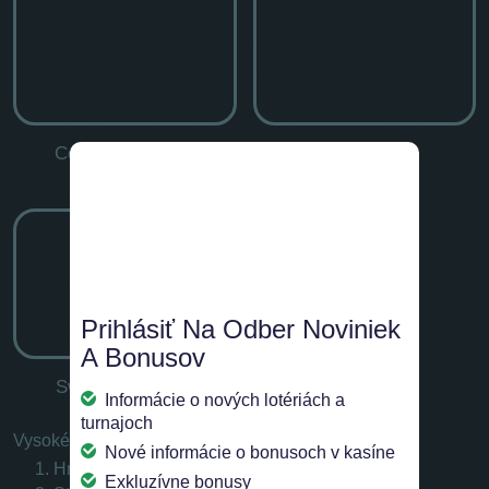
Columbus deluxe
Island
Prihlásiť Na Odber Noviniek
A Bonusov
Switch blackjack
Informácie o nových lotériách a
turnajoch
Vysoké hodnotenie kasína s 1000 hrami vrátane:
Nové informácie o bonusoch v kasíne
Hracie automaty: klasické,
Exkluzívne bonusy