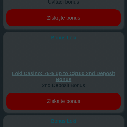
Uvítací bonus
Získajte bonus
Bonus Loki
Loki Casino: 75% up to C$100 2nd Deposit
Bonus
2nd Deposit Bonus
Získajte bonus
Bonus Loki