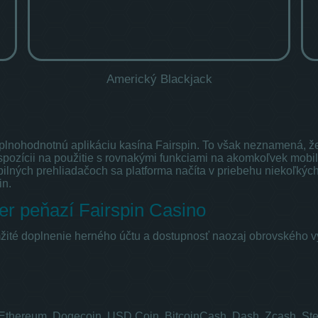
Americký Blackjack
 plnohodnotnú aplikáciu kasína Fairspin. To však neznamená, ž
dispozícii na použitie s rovnakými funkciami na akomkoľvek mob
bilných prehliadačoch sa platforma načíta v priebehu niekoľkýc
in.
er peňazí Fairspin Casino
ité doplnenie herného účtu a dostupnosť naozaj obrovského vý
n, Ethereum, Dogecoin, USD Coin, BitcoinCash, Dash, Zcash, Ste