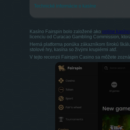
Technické informácie o kasíne
Názov
Kasíno Fairspin bolo založené ako
online kasíno
licenciu od Curacao Gambling Commission, ktorá
Podpora
Herná platforma ponúka zákazníkom širokú škálu z
stolové hry, kasína so živými krupiérmi atď.
Licencia
V tejto recenzii Fairspin Casino sa môžete zoz
Website
Jazyky
Metódy vkladu
Metódy výberu
Softvér