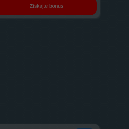
Získajte bonus