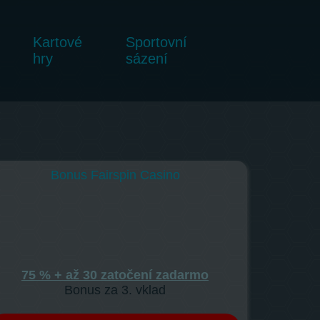
Kartové
Sportovní
hry
sázení
Bonus Fairspin Casino
75 % + až 30 zatočení zadarmo
Bonus za 3. vklad