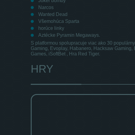
Joker bomby
Narcos
Wanted Dead
Všemohúca Sparta
horúce linky
Aztécke Pyramin Megaways.
S platformou spolupracuje viac ako 30 populárny
Gaming, Evoplay, Habanero, Hacksaw Gaming, En
Games, iSoftBet , Hra Red Tiger.
HRY