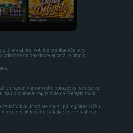
rziu, ale aj pre mobilné prehliadače, aby
sú prítomné na desktopovej verzii v plnom
tov.
ovať“ v pravom hornom rohu obrazovky na stránke.
. Na dokončenie registrácie na Fairspin musí
adať údaje, ktoré ste zadali pri registrácii účtu.
ihlasovacom okne účtu, zadajte svoju e-mailovú