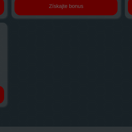
Získajte bonus