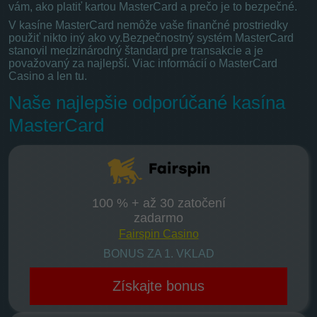
vám, ako platiť kartou MasterCard a prečo je to bezpečné.
V kasíne MasterCard nemôže vaše finančné prostriedky
použiť nikto iný ako vy.Bezpečnostný systém MasterCard
stanovil medzinárodný štandard pre transakcie a je
považovaný za najlepší. Viac informácií o MasterCard
Casino a len tu.
Naše najlepšie odporúčané kasína
MasterCard
100 % + až 30 zatočení
zadarmo
Fairspin Casino
BONUS ZA 1. VKLAD
Získajte bonus