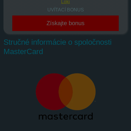
Loki
UVÍTACÍ BONUS
Získajte bonus
Stručné informácie o spoločnosti
MasterCard