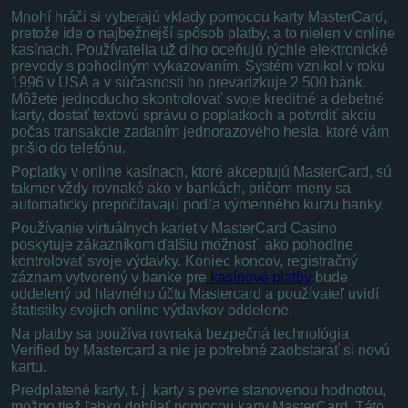
Mnohí hráči si vyberajú vklady pomocou karty MasterCard,
pretože ide o najbežnejší spôsob platby, a to nielen v online
kasínach. Používatelia už dlho oceňujú rýchle elektronické
prevody s pohodlným vykazovaním. Systém vznikol v roku
1996 v USA a v súčasnosti ho prevádzkuje 2 500 bánk.
Môžete jednoducho skontrolovať svoje kreditné a debetné
karty, dostať textovú správu o poplatkoch a potvrdiť akciu
počas transakcie zadaním jednorazového hesla, ktoré vám
prišlo do telefónu.
Poplatky v online kasínach, ktoré akceptujú MasterCard, sú
takmer vždy rovnaké ako v bankách, pričom meny sa
automaticky prepočítavajú podľa výmenného kurzu banky.
Používanie virtuálnych kariet v MasterCard Casino
poskytuje zákazníkom ďalšiu možnosť, ako pohodlne
kontrolovať svoje výdavky. Koniec koncov, registračný
záznam vytvorený v banke pre
kasínové platby
bude
oddelený od hlavného účtu Mastercard a používateľ uvidí
štatistiky svojich online výdavkov oddelene.
Na platby sa používa rovnaká bezpečná technológia
Verified by Mastercard a nie je potrebné zaobstarať si novú
kartu.
Predplatené karty, t. j. karty s pevne stanovenou hodnotou,
možno tiež ľahko dobíjať pomocou karty MasterCard. Táto