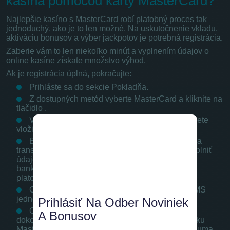
kasína pomocou karty MasterCard?
Najlepšie kasíno s MasterCard robí platobný proces tak
jednoduchý, ako je to len možné. Na uskutočnenie vkladu,
aktiváciu bonusov a výber jackpotov je potrebná registrácia.
Zaberie vám to len niekoľko minút a vyplnením údajov o
online kasíne získate množstvo výhod.
Ak je registrácia úplná, pokračujte:
Prihláste sa do sekcie Pokladňa.
Z dostupných metód vyberte MasterCard a kliknite na
tlačidlo .
V otvorenom formulári zadajte sumu, ktorú chcete
vložiť, a kliknite na tlačidlo Zaplatiť.
Budete presmerovaní na formulár MasterCard a
transakcia bude bezpečne spracovaná. Musíte vyplniť
údaje o svojej karte a kontaktovať svoju
banku.Upozorňujeme, že ste na webovej stránke
platobného systému, ste v bezpečí.
Od svojej banky dostanete prostredníctvom SMS
jednorazový bezpečnostný kód, ktorý zadajte.
Prihlásiť Na Odber Noviniek
Overenie trvá zlomok sekundy, transakcia je
A Bonusov
dokončená a vy sa môžete vrátiť na webovú stránku
MasterCard Casino. Na váš účet bude pripísaná suma,