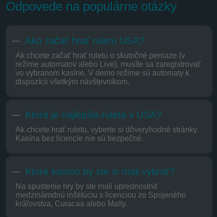
Odpovede na populárne otázky
Ako začať hrať ruletu USA?
Ak chcete začať hrať ruletu o skutočné peniaze (v
režime automatov alebo Live), musíte sa zaregistrovať
vo vybranom kasíne. V demo režime sú automaty k
dispozícii všetkým návštevníkom.
Ktorá je najlepšia ruleta v USA?
Ak chcete hrať ruletu, vyberte si dôveryhodné stránky.
Kasína bez licencie nie sú bezpečné.
Ktoré kasíno by ste si mali vybrať?
Na spustenie hry by ste mali uprednostniť
medzinárodnú inštitúciu s licenciou zo Spojeného
kráľovstva, Curacaa alebo Malty.