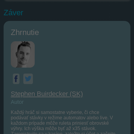
Záver
Zhrnutie
Stephen Buirdecker (SK)
Autor
Každý hráč si samostatne vyberie, či chce
podávať stávky v režime automatov alebo live. V
každom prípade môže ruleta priniesť obrovské
výhry. Ich výška môže byť až x35 stávok.
Zaregistrujte sa v kasíne, založte si účet a začnite