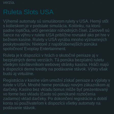
verzia.
Ruleta Slots USA
Výherné automaty sú simulátorom rulety v USA. Herný stôl
s kolieskom je v podstate simulácia. Kolónku, na ktorú
padne loptička, určí generátor náhodných čísel. Zároveň sú
šance na výhru v rulete USA približne rovnaké ako pri hre v
bežnom kasíne. Rulety v USA vyrába mnoho významných
poskytovateľov. Niektoré z najobľúbenejších ponúka
spoločnosť Evoplay Entertainment.
Ruleta je k dispozícii v hrách o skutočné peniaze aj v
bezplatných demo verziách. Tá ponúka bezplatnú ruletu
všetkým návštevníkom webovej stránky kasína. Hráči majú
k dispozícii demo kredity na podávanie stávok. Výhry však
budú aj virtuálne.
Registrácia v kasíne vám umožní získať peniaze a výplaty v
rulete v USA. Mnohé herne ponúkajú novým zákazníkom aj
darčeky. Kasíno bez vkladu bonus môže byť prezentovaný
vo forme bez vkladu (často sú ponúkané roztočenia
zadarmo) vklad darčeky. Po dokončení registrácie a dobití
konta sú používateľom k dispozícii všetky automaty na
podávanie stávok.