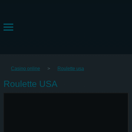
Casino online
>
Roulette usa
Roulette USA