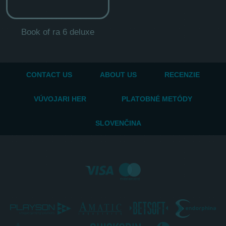
Book of ra 6 deluxe
CONTACT US
ABOUT US
RECENZIE
VÚVОJАRІ HЕR
PLATOBNÉ METÓDY
SLOVENČINA