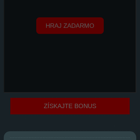
HRAJ ZADARMO
ZÍSKAJTE BONUS