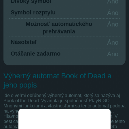
Divoký symbol
Áno
Symbol rozptylu
Áno
Možnosť automatického
Áno
prehrávania
Násobiteľ
Áno
Otáčanie zadarmo
Áno
Výherný automat Book of Dead a
jeho popis
Ide o veľmi obľúbený výherný automat, ktorý sa nazýva aj
Book of the Dead. Vyvinula ju spoločnosť PlayN GO.
Mnohými funkciami a vlastnosťami sa tento automat podobá
na výherný automat Book Raot od rovnakého výrobcu.
Hlavnou postavou je Richie, ktorý je zúfalý dobrodruh. V
best casino
online casino
slovenska licence si môžete tento
automat vyskúšať v demo režime, po ktorom bude oveľa