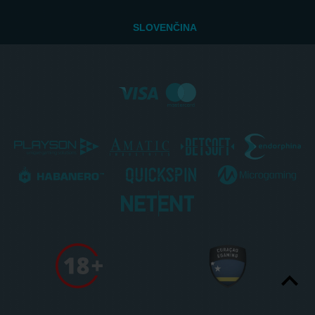
SLOVENČINA