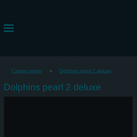
Casino online
>
Dolphins pearl 2 deluxe
Dolphins pearl 2 deluxe