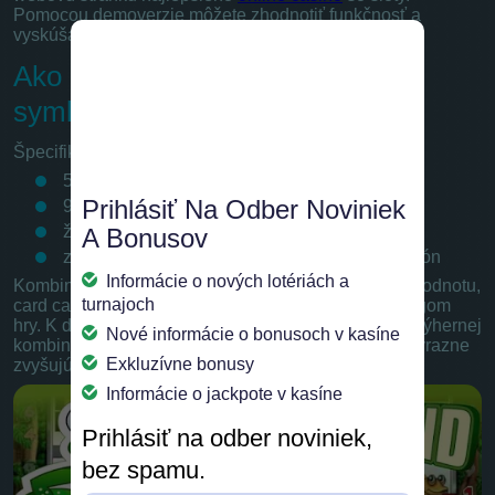
Pomocou demoverzie môžete zhodnotiť funkčnosť a
vyskúšať si ju úplne zadarmo.
Ako hrať Fairy Land: príbeh,
symboly, bonusové hry
Špecifikácie stroja:
5 diskov
Prihlásiť Na Odber Noviniek
9 riadkov
žiadny automatický režim
A Bonusov
základné znaky: žaba, motýľ, slimák, chameleón
Informácie o nových lotériách a
Kombinácie symbolov majú v bonusovej hre rôznu hodnotu,
turnajoch
card casino online. Najlepšie zaplatené – nápis s logom
hry. K dispozícii je aj symbol Wild – chameleón. Vo výhernej
Nové informácie o bonusoch v kasíne
kombinácii nahradí akúkoľvek inú. Vďaka tomu sa výrazne
Exkluzívne bonusy
zvyšujú šance hráča na šťastie.
Informácie o jackpote v kasíne
Prihlásiť na odber noviniek,
bez spamu.